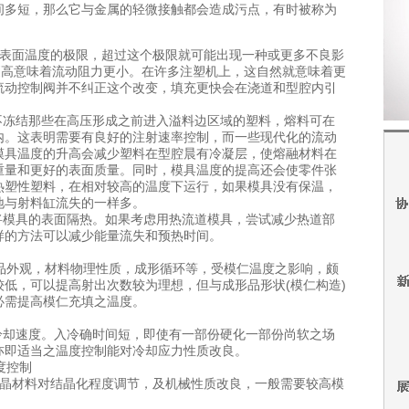
间多短，那么它与金属的轻微接触都会造成污点，有时被称为
表面温度的极限，超过这个极限就可能出现一种或更多不良影
更高意味着流动阻力更小。在许多注塑机上，这自然就意味着更
流动控制阀并不纠正这个改变，填充更快会在浇道和型腔内引
冻结那些在高压形成之前进入溢料边区域的塑料，熔料可在
内。这表明需要有良好的注射速率控制，而一些现代化的流动
模具温度的升高会减少塑料在型腔晨有冷凝层，使熔融材料在
重量和更好的表面质量。同时，模具温度的提高还会使零件张
热塑性塑料，在相对较高的温度下运行，如果模具没有
保温，
地与射料缸流失的一样多。
将模具的表面隔热。如果考虑用热流道模具，尝试
减少热道部
样的方法可以减少能量流失和预热时
间。
形品外观，材料物理性质，成形循环等，受模仁温度之影响，颇
较低，可以提高射出次数较为理想，但与成形品形状(模仁构造)
必需提高模仁充填之温度。
却速度。入冷确时间短，即使有一部份硬化一部
份尚软之场
亦即适当之温度控制能对冷却应力性
质改良。
度控制
结晶材料对结晶化程度调节，及机械性质改良，一
般需要较高模