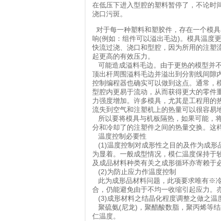
在低压下进入型腔的塑料暂停了，不论时
浇口污斑。
对于每一种塑料和塑胶件，存在一个模具
响(例如：组件可以溢出毛边)。模具温度
快流过浇、浇口和型腔，因为所用的注塑
起更高的有效压力。
可能造成溢料毛边。由于更热的模型并不
顶出杆周围溢料毛边并溢出到分割线间隙
控制编程器也确实可以做到这点。通常，
型腔内更易于流动，
从而获得更大的零件
力强度
增加。许多模具，尤其是工程用的
流失到空气和注塑机上的热量可以很容易
所以要将模具与机板隔热，如果可能，
分和冷却了的注塑件之间的热量交换。这
温度控制必要性
(1)温度控制对成形性之目的及作为成
为显着。一般成型情况
，模仁温度保持于
及成品
材料种类有关之成形循环亦寄赖于
(2)为防止应力作温度控制
此为成形品材料问题，此项要求唯有※冷
合，仍能避免由于不均一收缩引起应力。
(3)成形材料之结晶化程度调整之做之温
聚硫氨(尼龙)，聚醋酸数脂，聚丙烯等
仁温度。